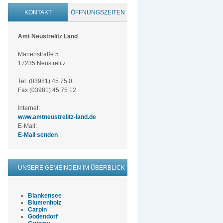
KONTAKT
ÖFFNUNGSZEITEN
Amt Neustrelitz Land
Marienstraße 5
17235 Neustrelitz
Tel. (03981) 45 75 0
Fax (03981) 45 75 12
Internet:
www.amtneustrelitz-land.de
E-Mail:
E-Mail senden
UNSERE GEMEINDEN IM ÜBERBLICK
Blankensee
Blumenholz
Carpin
Godendorf