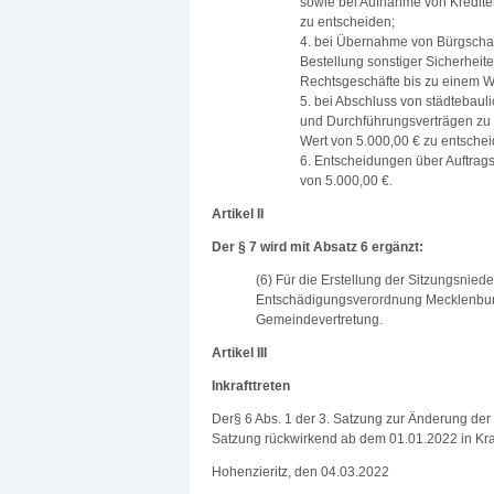
sowie bei Aufnahme von Kredit
zu entscheiden;
4. bei Übernahme von Bürgschaf
Bestellung sonstiger Sicherheiten
Rechtsgeschäfte bis zu einem W
5. bei Abschluss von städtebaul
und Durchführungsverträgen zu 
Wert von 5.000,00 € zu entsche
6. Entscheidungen über Auftra
von 5.000,00 €.
Artikel II
Der § 7 wird mit Absatz 6 ergänzt:
(6) Für die Erstellung der Sitzungsniede
Entschädigungsverordnung Mecklenbur
Gemeindevertretung.
Artikel III
Inkrafttreten
Der§ 6 Abs. 1 der 3. Satzung zur Änderung der 
Satzung rückwirkend ab dem 01.01.2022 in Kraf
Hohenzieritz, den 04.03.2022