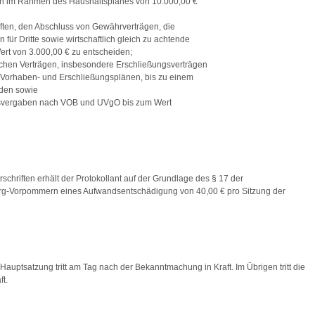
en im Rahmen des Haushaltsplanes von 10.000,00 €
ten, den Abschluss von Gewährverträgen, die
 für Dritte sowie wirtschaftlich gleich zu achtende
ert von 3.000,00 € zu entscheiden;
ichen Verträgen, insbesondere Erschließungsverträgen
Vorhaben- und Erschließungsplänen, bis zu einem
iden sowie
gsvergaben nach VOB und UVgO bis zum Wert
rschriften erhält der Protokollant auf der Grundlage des § 17 der
g-Vorpommern eines Aufwandsentschädigung von 40,00 € pro Sitzung der
Hauptsatzung tritt am Tag nach der Bekanntmachung in Kraft. Im Übrigen tritt die
t.