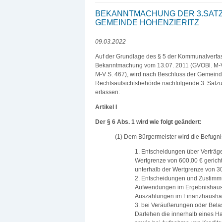
BEKANNTMACHUNG DER 3.SAT
GEMEINDE HOHENZIERITZ
09.03.2022
Auf der Grundlage des § 5 der Kommunalverfa
Bekanntmachung vom 13.07. 2011 (GVOBl. M-V S.
M-V S. 467), wird nach Beschluss der Gemeind
Rechtsaufsichtsbehörde nachfolgende 3. Satz
erlassen:
Artikel I
Der § 6 Abs. 1 wird wie folgt geändert:
(1) Dem Bürgermeister wird die Befugni
1. Entscheidungen über Verträge
Wertgrenze von 600,00 € gerich
unterhalb der Wertgrenze von 3
2. Entscheidungen und Zustimm
Aufwendungen im Ergebnishaush
Auszahlungen im Finanzhaushalt 
3. bei Veräußerungen oder Bela
Darlehen die innerhalb eines H