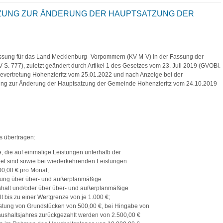
ZUNG ZUR ÄNDERUNG DER HAUPTSATZUNG DER
ssung für das Land Mecklenburg- Vorpommern (KV M-V) in der Fassung der
 777), zuletzt geändert durch Artikel 1 des Gesetzes vom 23. Juli 2019 (GVOBl.
evertretung Hohenzieritz vom 25.01.2022 und nach Anzeige bei der
ung zur Änderung der Hauptsatzung der Gemeinde Hohenzieritz vom 24.10.2019
s übertragen:
, die auf einmalige Leistungen unterhalb der
tet sind sowie bei wiederkehrenden Leistungen
00,00 € pro Monat;
ung über über- und außerplanmäßige
alt und/oder über über- und außerplanmäßige
bis zu einer Wertgrenze von je 1.000 €;
stung von Grundstücken von 500,00 €, bei Hingabe von
aushaltsjahres zurückgezahlt werden von 2.500,00 €