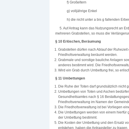
f) Großeltern
g) volljährige Enkel
h) die nicht unter a bis g fallenden Erb
5. Auf Antrag kann das Nutzungsrecht an Erd-
mehreren Grabstellen, so muss die Verlänger
§ 10 Erlöschen, Beräumung
Grabstellen dürfen nach Ablauf der Ruhezeit o
Friedhofsverwaltung beräumt werden.
Grabmale und sonstige bauliche Anlagen sowi
anderes bestimmt wird. Die Friedhofsverwal
Wird ein Grab durch Umbettung frei, so erlisc
§ 11 Umbettungen
Die Ruhe der Toten darf grundsätzlich nicht g
Umbettungen von Toten und Aschen bedürfen 
Gesundheitsamtes nach § 16 Bestattungsgesetz
Friedhofsverwaltung im Namen der Gemeinde.
Die Friedhofsverwaltung ist bei Vorliegen e
Die Umbettungen werden von einem hierfür g
der Umbettung bestimmt.
Die Kosten der Umbettung und den Ersatz v
entstehen, haben die Antragsteller zu tragen.