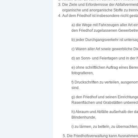
Die Ziele und Erfordernisse der Abfallvermei
organische und anorganische Stoffe zu trenn
Auf dem Friedhof ist insbesondere nicht gestat
a) die Wege mit Fahrzeugen aller Art ei
den Friedhof zugelassenen Gewerbetre
b) jeder Durchgangsverkehr ist untersag
c) Waren aller Art sowie gewerbliche D
d) an Sonn- und Feiertagen und in der 
e) ohne schriftlichen Auftrag eines Be
fotografieren,
f) Druckschriften zu verteilen, ausge
sind.
g) den Friedhof und seinen Einrichtun
Rasenflächen und Grabstätten unberecht
h) Abraum und Abfälle außerhalb der d
Blindenhunde,
i) zu lärmen, zu betteln, zu übernachte
5. Die Friedhofsverwaltung kann Ausnahmen z