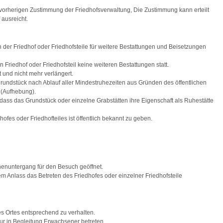
vorherigen Zustimmung der Friedhofsverwaltung, Die Zustimmung kann erteilt
 ausreicht.
der Friedhof oder Friedhofsteile für weitere Bestattungen und Beisetzungen
 Friedhof oder Friedhofsteil keine weiteren Bestattungen statt.
 und nicht mehr verlängert.
rundstück nach Ablauf aller Mindestruhezeiten aus Gründen des öffentlichen
(Aufhebung).
dass das Grundstück oder einzelne Grabstätten ihre Eigenschaft als Ruhestätte
fes oder Friedhofteiles ist öffentlich bekannt zu geben.
nenuntergang für den Besuch geöffnet.
 Anlass das Betreten des Friedhofes oder einzelner Friedhofsteile
es Ortes entsprechend zu verhalten.
ur in Begleitung Erwachsener betreten.