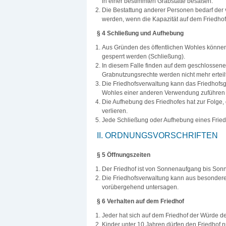
in einer bestimmten Grabstätte besaßen.
Die Bestattung anderer Personen bedarf der 
werden, wenn die Kapazität auf dem Friedhof
§ 4 Schließung und Aufhebung
Aus Gründen des öffentlichen Wohles können 
gesperrt werden (Schließung).
In diesem Falle finden auf dem geschlossenen
Grabnutzungsrechte werden nicht mehr erteilt
Die Friedhofsverwaltung kann das Friedhofsg
Wohles einer anderen Verwendung zuführen 
Die Aufhebung des Friedhofes hat zur Folge, 
verlieren.
Jede Schließung oder Aufhebung eines Friedho
II. ORDNUNGSVORSCHRIFTEN
§ 5 Öffnungszeiten
Der Friedhof ist von Sonnenaufgang bis Son
Die Friedhofsverwaltung kann aus besonderem
vorübergehend untersagen.
§ 6 Verhalten auf dem Friedhof
Jeder hat sich auf dem Friedhof der Würde d
Kinder unter 10 Jahren dürfen den Friedhof n