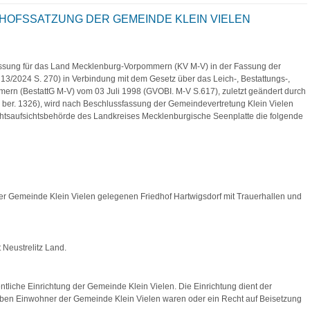
OFSSATZUNG DER GEMEINDE KLEIN VIELEN
ssung für das Land Mecklenburg-Vorpommern (KV M-V) in der Fassung der
3/2024 S. 270) in Verbindung mit dem Gesetz über das Leich-, Bestattungs-,
n (BestattG M-V) vom 03 Juli 1998 (GVOBI. M-V S.617), zuletzt geändert durch
 ber. 1326), wird nach Beschlussfassung der Gemeindevertretung Klein Vielen
htsaufsichtsbehörde des Landkreises Mecklenburgische Seenplatte die folgende
 der Gemeinde Klein Vielen gelegenen Friedhof Hartwigsdorf mit Trauerhallen und
 Neustrelitz Land.
fentliche Einrichtung der Gemeinde Klein Vielen. Die Einrichtung dient der
leben Einwohner der Gemeinde Klein Vielen waren oder ein Recht auf Beisetzung