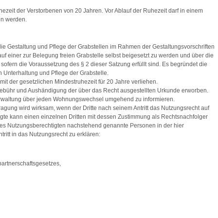
uhezeit der Verstorbenen von 20 Jahren. Vor Ablauf der Ruhezeit darf in einem
en werden.
ie Gestaltung und Pflege der Grabstellen im Rahmen der Gestaltungsvorschriften
uf einer zur Belegung freien Grabstelle selbst beigesetzt zu werden und über die
ofern die Voraussetzung des § 2 dieser Satzung erfüllt sind. Es begründet die
 Unterhaltung und Pflege der Grabstelle.
t der gesetzlichen Mindestruhezeit für 20 Jahre verliehen.
Gebühr und Aushändigung der über das Recht ausgestellten Urkunde erworben.
verwaltung über jeden Wohnungswechsel umgehend zu informieren.
ragung wird wirksam, wenn der Dritte nach seinem Antritt das Nutzungsrecht auf
gte kann einen einzelnen Dritten mit dessen Zustimmung als Rechtsnachfolger
es Nutzungsberechtigten nachstehend genannte Personen in der hier
tritt in das Nutzungsrecht zu erklären:
artnerschaftsgesetzes,