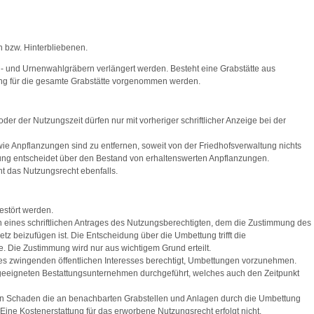
en bzw. Hinterbliebenen.
 und Urnenwahlgräbern verlängert werden. Besteht eine Grabstätte aus
ung für die gesamte Grabstätte vorgenommen werden.
der der Nutzungszeit dürfen nur mit vorheriger schriftlicher Anzeige bei der
e Anpflanzungen sind zu entfernen, soweit von der Friedhofsverwaltung nichts
tung entscheidet über den Bestand von erhaltenswerten Anpflanzungen.
ht das Nutzungsrecht ebenfalls.
estört werden.
eines schriftlichen Antrages des Nutzungsberechtigten, dem die Zustimmung des
 beizufügen ist. Die Entscheidung über die Umbettung trifft die
 Die Zustimmung wird nur aus wichtigem Grund erteilt.
ines zwingenden öffentlichen Interesses berechtigt, Umbettungen vorzunehmen.
eeigneten Bestattungsunternehmen durchgeführt, welches auch den Zeitpunkt
on Schaden die an benachbarten Grabstellen und Anlagen durch die Umbettung
 Eine Kostenerstattung für das erworbene Nutzungsrecht erfolgt nicht.