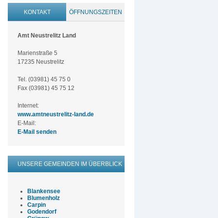
KONTAKT
ÖFFNUNGSZEITEN
Amt Neustrelitz Land
Marienstraße 5
17235 Neustrelitz
Tel. (03981) 45 75 0
Fax (03981) 45 75 12
Internet:
www.amtneustrelitz-land.de
E-Mail:
E-Mail senden
UNSERE GEMEINDEN IM ÜBERBLICK
Blankensee
Blumenholz
Carpin
Godendorf