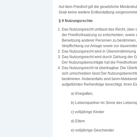
Auf dem Friedhof gilt die gesetzliche Mindestr
Grab keine weitere Erdbestattung vorgenomm
§ 9 Nutzungsrechte
Das Nutzungsrecht umfasst das Recht, über d
der Friedhofssatzung zu entscheiden, sowie a
Beisetzung anderer Personen zu bestimmen, s
Verpflichtung zur Anlage sowie zur dauernden
Das Nutzungsrecht wird in Übereinstimmung mi
Das Nutzungsrecht wird durch Zahlung der 
Der Nutzungsberechtigte hat die Friedhofs
Das Nutzungsrecht ist übertragbar. Die Übert
sich umschreiben lässt Der Nutzungsberechti
bestimmen. Anderenfalls sind beim Ablebend
aufgeführten Reihenfolge berechtigt, ihren Ein
a) Ehegatten,
b) Lebenspartner im Sinne des Lebensp
c) volljährige Kinder
d) Eltern
e) volljährige Geschwister