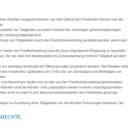
ichen Arbeiten ausgeübt werden, die dem Zweck des Friedhofes dienen und die
at.
 bedürfen für Tätigkeiten auf dem Friedhof der vorherigen gebührenpflichtigen
er Umfang festgelegt wird.
ung von Tätigkeiten durch die Friedhofsverwaltung gestattet werden, wenn dies
en haben die Friedhofssatzung und die dazu ergangenen Regelung zu beachten.
en, die sie oder ihre Bediensteten im Zusammenhang mit ihrer Tätigkeit auf dem
n nur werktags innerhalb der Öffnungszeiten ausgeführt werden. Die Arbeiten sind
it des Friedhofes, spätestens um 19:00 Uhr, an Samstagen und Werktagen vor
den.
ge und Maschinen dürfen nur an den von der Friedhofsverwaltung genehmigten
 Arbeiten sind die Arbeits- und Lagerplätze wieder in einen ordnungsgemäßen
rfen nicht an oder in den Wasserentnahmestellen des Friedhofes gereinigt
ege zur Ausübung ihrer Tätigkeiten nur mit leichten Fahrzeugen befahren, die
GSRECHTE