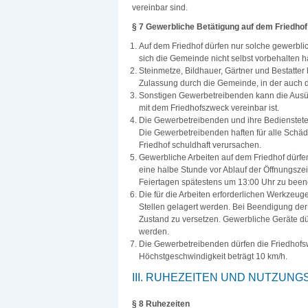
vereinbar sind.
§ 7 Gewerbliche Betätigung auf dem Friedhof
Auf dem Friedhof dürfen nur solche gewerbl
sich die Gemeinde nicht selbst vorbehalten h
Steinmetze, Bildhauer, Gärtner und Bestatter
Zulassung durch die Gemeinde, in der auch d
Sonstigen Gewerbetreibenden kann die Ausüb
mit dem Friedhofszweck vereinbar ist.
Die Gewerbetreibenden und ihre Bedienstet
Die Gewerbetreibenden haften für alle Schäd
Friedhof schuldhaft verursachen.
Gewerbliche Arbeiten auf dem Friedhof dürfe
eine halbe Stunde vor Ablauf der Öffnungsze
Feiertagen spätestens um 13:00 Uhr zu been
Die für die Arbeiten erforderlichen Werkzeu
Stellen gelagert werden. Bei Beendigung der
Zustand zu versetzen. Gewerbliche Geräte dü
werden.
Die Gewerbetreibenden dürfen die Friedhofsw
Höchstgeschwindigkeit beträgt 10 km/h.
III. RUHEZEITEN UND NUTZUN
§ 8 Ruhezeiten