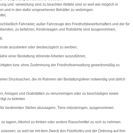
dung und -verwertung sind zu beachten Abfälle sind so weit wie möglich in
en und in den dafür vorgesehenen Behälter zu verbringen.
tet,
nschließlich Fahrräder, außer Fahrzeuge des Friedhofsbewirtschafters und der für
ibenden, zu befahren, Kinderwagen und Rollstühle sind ausgenommen,
t,
ienste anzubieten oder diesbezüglich zu werben,
Nähe einer Bestattung störende Arbeiten auszuführen,
rechtigten bzw. ohne Zustimmung der Friedhofsverwaltung gewerbsmäßig zu
nommen Drucksachen, die im Rahmen der Bestattungsfeier notwendig und üblich
gen, Anlagen und Grabstätten zu verunreinigen oder zu beschädigen sowie
igt zu betreten
afür bestimmten Stellen abzulagern, Tiere mitzubringen, ausgenommen
n, zu lagern, Alkohol zu trinken oder andere Rauschmittel zu sich zu nehmen.
ulassen, so weit sie mit dem Zweck des Friedhofes und der Ordnung auf ihm