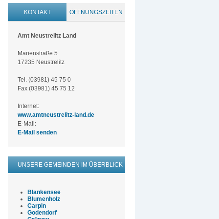
KONTAKT
ÖFFNUNGSZEITEN
Amt Neustrelitz Land
Marienstraße 5
17235 Neustrelitz
Tel. (03981) 45 75 0
Fax (03981) 45 75 12
Internet:
www.amtneustrelitz-land.de
E-Mail:
E-Mail senden
UNSERE GEMEINDEN IM ÜBERBLICK
Blankensee
Blumenholz
Carpin
Godendorf