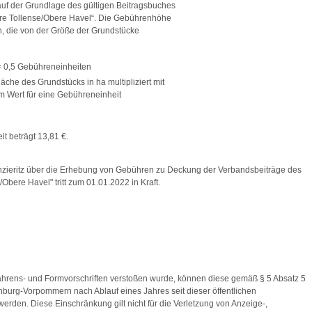
uf der Grundlage des gültigen Beitragsbuches
e Tollense/Obere Havel“. Die Gebührenhöhe
, die von der Größe der Grundstücke
 0,5 Gebühreneinheiten
äche des Grundstücks in ha multipliziert mit
e Gebühreneinheit
t beträgt 13,81 €.
ieritz über die Erhebung von Gebühren zu Deckung der Verbandsbeiträge des
ere Havel" tritt zum 01.01.2022 in Kraft.
2021
ahrens- und Formvorschriften verstoßen wurde, können diese gemäß § 5 Absatz 5
urg-Vorpommern nach Ablauf eines Jahres seit dieser öffentlichen
den. Diese Einschränkung gilt nicht für die Verletzung von Anzeige-,