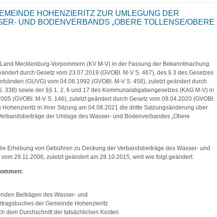
EMEINDE HOHENZIERITZ ZUR UMLEGUNG DER
SER- UND BODENVERBANDS „OBERE TOLLENSE/OBERE
s Land Mecklenburg-Vorpommern (KV M-V) in der Fassung der Bekanntmachung
geändert durch Gesetz vom 23.07.2019 (GVOBI. M-V S. 467), des § 3 des Gesetzes
erbänden (GUVG) vom 04.08.1992 (GVOBI. M-V S. 458), zuletzt geändert durch
S. 338) sowie der §§ 1, 2, 6 und 17 des Kommunalabgabengesetzes (KAG M-V) in
05 (GVOBI. M-V S. 146), zuletzt geändert durch Gesetz vom 09.04.2020 (GVOBI.
 Hohenzieritz in ihrer Sitzung am 04.08.2021 die dritte Satzungsänderung über
Verbandsbeiträge der Umlage des Wasser- und Bodenverbandes „Obere
die Erhebung von Gebühren zu Deckung der Verbandsbeiträge des Wasser- und
om 29.11.2006, zuletzt geändert am 28.10.2015, wird wie folgt geändert:
enommen:
enden Beiträgen des Wasser- und
itragsbuches der Gemeinde Hohenzieritz
ach dem Durchschnitt der tatsächlichen Kosten