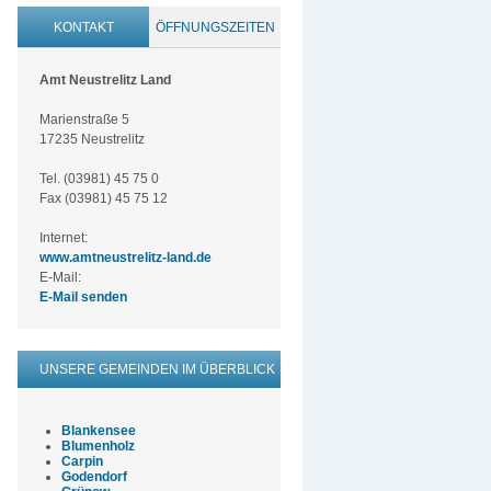
KONTAKT
ÖFFNUNGSZEITEN
Amt Neustrelitz Land
Marienstraße 5
17235 Neustrelitz
Tel. (03981) 45 75 0
Fax (03981) 45 75 12
Internet:
www.amtneustrelitz-land.de
E-Mail:
E-Mail senden
UNSERE GEMEINDEN IM ÜBERBLICK
Blankensee
Blumenholz
Carpin
Godendorf