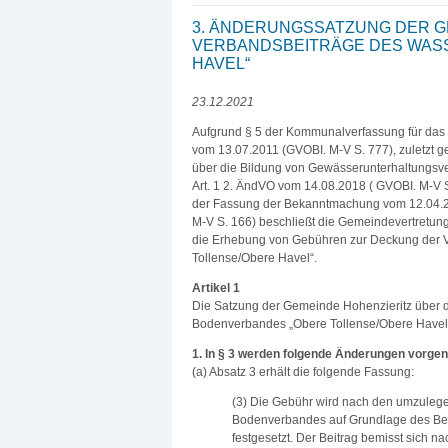
3. ÄNDERUNGSSATZUNG DER G
VERBANDSBEITRÄGE DES WAS
HAVEL“
23.12.2021
Aufgrund § 5 der Kommunalverfassung für da
vom 13.07.2011 (GVOBI. M-V S. 777), zuletzt 
über die Bildung von Gewässerunterhaltungsv
Art. 1 2. ÄndVO vom 14.08.2018 ( GVOBI. M-V 
der Fassung der Bekanntmachung vom 12.04.20
M-V S. 166) beschließt die Gemeindevertretung
die Erhebung von Gebühren zur Deckung der 
Tollense/Obere Havel“.
Artikel 1
Die Satzung der Gemeinde Hohenzieritz über 
Bodenverbandes „Obere Tollense/Obere Havel v
1. In § 3 werden folgende Änderungen vorg
(a) Absatz 3 erhält die folgende Fassung:
(3) Die Gebühr wird nach den umzuleg
Bodenverbandes auf Grundlage des Be
festgesetzt. Der Beitrag bemisst sich n