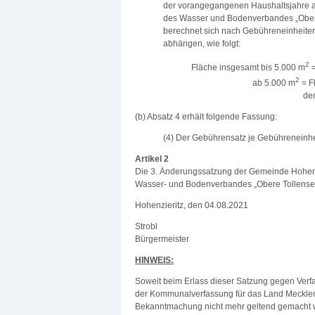
der vorangegangenen Haushaltsjahre a
des Wasser und Bodenverbandes „Ober
berechnet sich nach Gebühreneinheiten
abhängen, wie folgt:
2
Fläche insgesamt bis 5.000 m
=
2
ab 5.000 m
= Fl
dem Wert für ein
(b) Absatz 4 erhält folgende Fassung:
(4) Der Gebührensatz je Gebühreneinhei
Artikel 2
Die 3. Änderungssatzung der Gemeinde Hohenz
Wasser- und Bodenverbandes „Obere Tollense/Ob
Hohenzieritz, den 04.08.
Strobl
Bürgermeister
HINWEIS:
Soweit beim Erlass dieser Satzung gegen Verf
der Kommunalverfassung für das Land Mecklenb
Bekanntmachung nicht mehr geltend gemacht wer